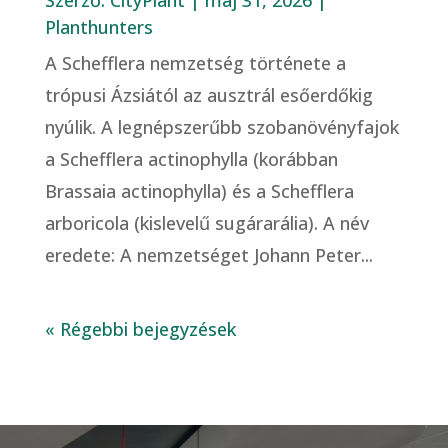
Planthunters
A Schefflera nemzetség története a
trópusi Ázsiától az ausztrál esőerdőkig
nyúlik. A legnépszerűbb szobanövényfajok
a Schefflera actinophylla (korábban
Brassaia actinophylla) és a Schefflera
arboricola (kislevelű sugárarália). A név
eredete: A nemzetséget Johann Peter...
« Régebbi bejegyzések