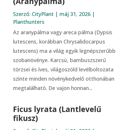
(Aranypálma)
Szerző:
CityPlant
|
máj 31, 2026
|
Planthunters
Az aranypálma vagy areca pálma (Dypsis
lutescens, korábban Chrysalidocarpus
lutescens) ma a világ egyik legnépszerűbb
szobanövénye. Karcsú, bambuszszerű
törzsei és íves, világoszöld levélboltozata
szinte minden növénykedvelő otthonában
megtalálható. De vajon honnan...
Ficus lyrata (Lantlevelű
fikusz)