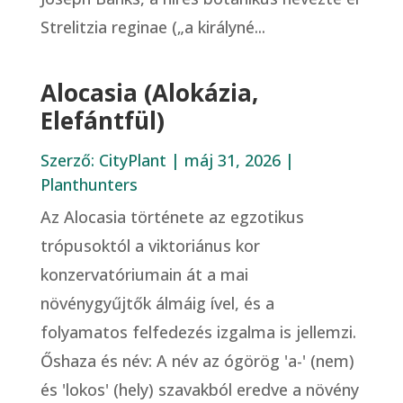
Strelitzia reginae („a királyné...
Alocasia (Alokázia,
Elefántfül)
Szerző:
CityPlant
|
máj 31, 2026
|
Planthunters
Az Alocasia története az egzotikus
trópusoktól a viktoriánus kor
konzervatóriumain át a mai
növénygyűjtők álmáig ível, és a
folyamatos felfedezés izgalma is jellemzi.
Őshaza és név: A név az ógörög 'a-' (nem)
és 'lokos' (hely) szavakból eredve a növény