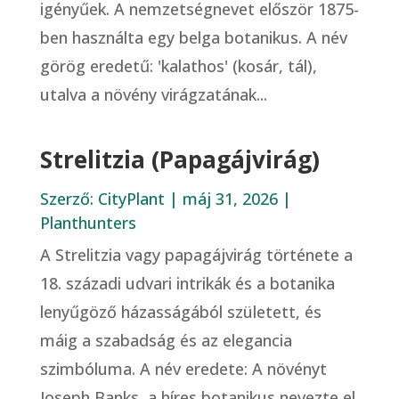
igényűek. A nemzetségnevet először 1875-
ben használta egy belga botanikus. A név
görög eredetű: 'kalathos' (kosár, tál),
utalva a növény virágzatának...
Strelitzia (Papagájvirág)
Szerző:
CityPlant
|
máj 31, 2026
|
Planthunters
A Strelitzia vagy papagájvirág története a
18. századi udvari intrikák és a botanika
lenyűgöző házasságából született, és
máig a szabadság és az elegancia
szimbóluma. A név eredete: A növényt
Joseph Banks, a híres botanikus nevezte el