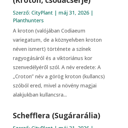
Szerző:
CityPlant
|
máj 31, 2026
|
Planthunters
A kroton (valójában Codiaeum
variegatum, de a köznyelvben kroton
néven ismert) története a színek
ragyogásáról és a viktoriánus kor
szenvedélyéről szól. A név eredete: A
„Croton” név a görög kroton (kullancs)
szóból ered, mivel a növény magjai
alakjukban kullancsra...
Schefflera (Sugárarália)
Szerző:
CityPlant
|
máj 31, 2026
|