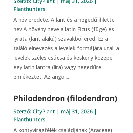
Szerző:
CityPlant
|
máj 31, 2026
|
Planthunters
A név eredete: A lant és a hegedű ihlette
név A növény neve a latin Ficus (füge) és
lyrata (lant alakú) szavakból ered. Ez a
találó elnevezés a levelek formájára utal: a
levelek széles csúcsa és keskeny közepe
egy latin lantra (líra) vagy hegedűre
emlékeztet. Az angol...
Philodendron (filodendron)
Szerző:
CityPlant
|
máj 31, 2026
|
Planthunters
A kontyvirágfélék családjának (Araceae)