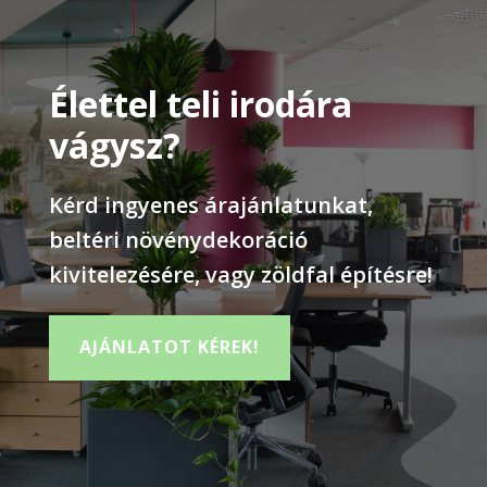
Élettel teli irodára
vágysz?
Kérd ingyenes árajánlatunkat,
beltéri növénydekoráció
kivitelezésére, vagy zöldfal építésre!
AJÁNLATOT KÉREK!