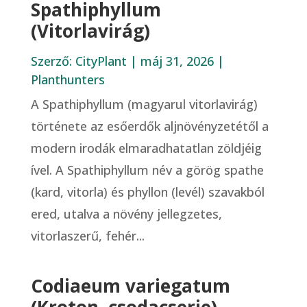
Spathiphyllum
(Vitorlavirág)
Szerző:
CityPlant
|
máj 31, 2026
|
Planthunters
A Spathiphyllum (magyarul vitorlavirág)
története az esőerdők aljnövényzetétől a
modern irodák elmaradhatatlan zöldjéig
ível. A Spathiphyllum név a görög spathe
(kard, vitorla) és phyllon (levél) szavakból
ered, utalva a növény jellegzetes,
vitorlaszerű, fehér...
Codiaeum variegatum
(Kroton, csodacserje)