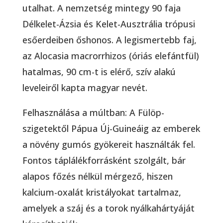
utalhat. A nemzetség mintegy 90 faja
Délkelet-Ázsia és Kelet-Ausztrália trópusi
esőerdeiben őshonos. A legismertebb faj,
az Alocasia macrorrhizos (óriás elefántfül)
hatalmas, 90 cm-t is elérő, szív alakú
leveleiről kapta magyar nevét.
Felhasználása a múltban: A Fülöp-
szigetektől Pápua Új-Guineáig az emberek
a növény gumós gyökereit használták fel.
Fontos táplálékforrásként szolgált, bár
alapos főzés nélkül mérgező, hiszen
kalcium-oxalát kristályokat tartalmaz,
amelyek a száj és a torok nyálkahártyáját