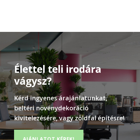
Élettel teli irodára
vágysz?
Kérd ingyenes árajánlatunkat,
beltéri növénydekoráció
kivitelezésére, vagy zöldfal építésre!
AJÁNLATOT KÉREK!