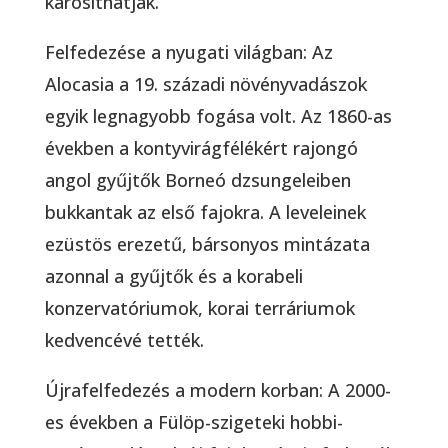
károsíthatják.
Felfedezése a nyugati világban: Az
Alocasia a 19. századi növényvadászok
egyik legnagyobb fogása volt. Az 1860-as
években a kontyvirágfélékért rajongó
angol gyűjtők Borneó dzsungeleiben
bukkantak az első fajokra. A leveleinek
ezüstös erezetű, bársonyos mintázata
azonnal a gyűjtők és a korabeli
konzervatóriumok, korai terráriumok
kedvencévé tették.
Újrafelfedezés a modern korban: A 2000-
es években a Fülöp-szigeteki hobbi-