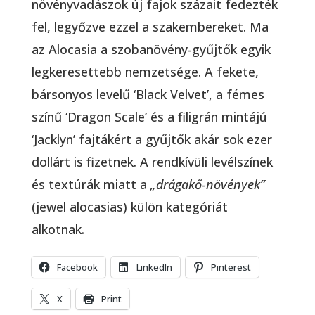
növényvadászok új fajok százait fedezték
fel, legyőzve ezzel a szakembereket. Ma
az Alocasia a szobanövény-gyűjtők egyik
legkeresettebb nemzetsége. A fekete,
bársonyos levelű ‘Black Velvet’, a fémes
színű ‘Dragon Scale’ és a filigrán mintájú
‘Jacklyn’ fajtákért a gyűjtők akár sok ezer
dollárt is fizetnek. A rendkívüli levélszínek
és textúrák miatt a
„drágakő-növények”
(jewel alocasias) külön kategóriát
alkotnak.
Facebook
LinkedIn
Pinterest
X
Print