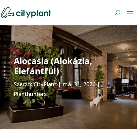
Alocasia (Alokázia,
Elefántfül)
Szerző:
CityPlant
|
máj 31, 2026
|
Planthunters