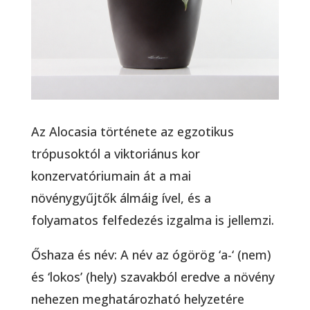
Az Alocasia története az egzotikus
trópusoktól a viktoriánus kor
konzervatóriumain át a mai
növénygyűjtők álmáig ível, és a
folyamatos felfedezés izgalma is jellemzi.
Őshaza és név: A név az ógörög ‘a-‘ (nem)
és ‘lokos’ (hely) szavakból eredve a növény
nehezen meghatározható helyzetére