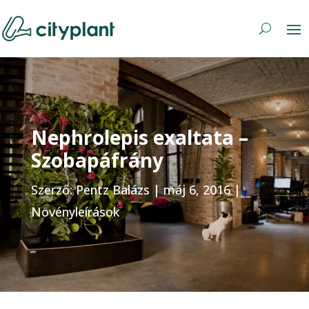
Nephrolepis exaltata –
Szobapáfrány
Szerző:
Pentz Balázs
|
máj 6, 2016
|
Növényleírások