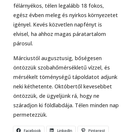
félárnyékos, télen legalább 18 fokos,
egész évben meleg és nyirkos környezetet
igényel. Kevés közvetlen napfényt is
elvisel, ha ahhoz magas páratartalom
párosul.
Márciustól augusztusig, bőségesen
öntözzük szobahőmérsékletű vízzel, és
mérsékelt töménységű tápoldatot adjunk
neki kéthetente. Októbertől kevesebbet
öntözzük, de ügyeljünk rá, hogy ne
száradjon ki földlabdája. Télen minden nap
permetezzük.
Facebook
LinkedIn
Pinterest