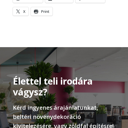
X
Print
Élettel teli irodára
vágysz?
Kérd ingyenes árajánlatunkat,
beltéri növénydekoráció
kivitelezésére, vagy zöldfal építésre!