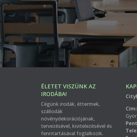
ÉLETET VISZÜNK AZ
KAP
IRODÁBA!
City
Cégünk irodák, éttermek,
Cím:
szállodák
Györ
növénydekorációjának,
Pent
tervezésével, kivitelezésével és
Tele
fenntartásával foglalkozik.