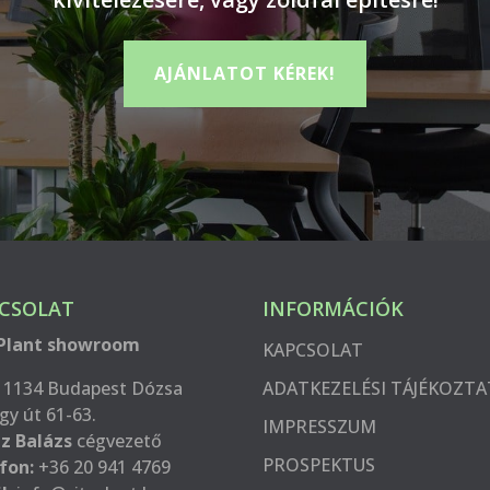
AJÁNLATOT KÉREK!
CSOLAT
INFORMÁCIÓK
Plant showroom
KAPCSOLAT
1134 Budapest Dózsa
ADATKEZELÉSI TÁJÉKOZT
gy út 61-63.
IMPRESSZUM
z Balázs
cégvezető
PROSPEKTUS
fon:
+36 20 941 4769