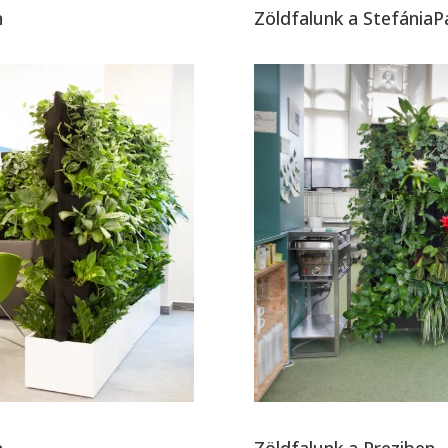
n
Zöldfalunk a StefániaP