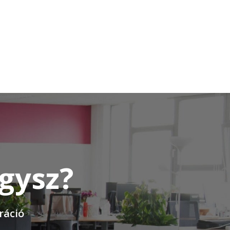
ágysz?
ráció