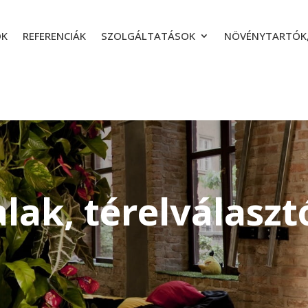
ÓK
REFERENCIÁK
SZOLGÁLTATÁSOK
NÖVÉNYTARTÓK,
alak, térelválaszt