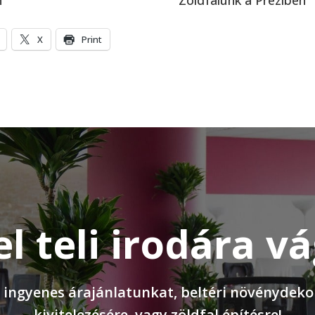
n
Zöldfalunk a Preziben
X
Print
el teli irodára v
 ingyenes árajánlatunkat, beltéri növénydeko
kivitelezésére, vagy zöldfal építésre!