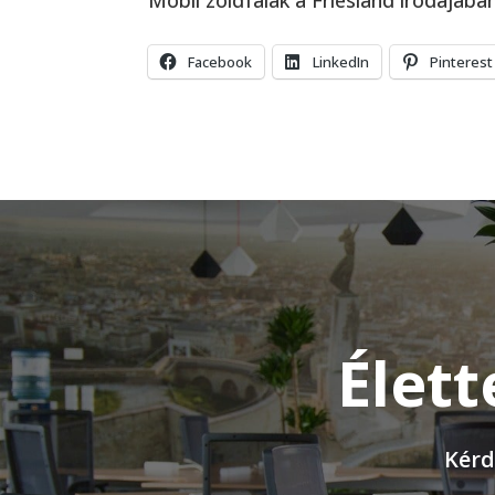
Mobil zöldfalak a Friesland irodájába
Facebook
LinkedIn
Pinterest
Élett
Kérd