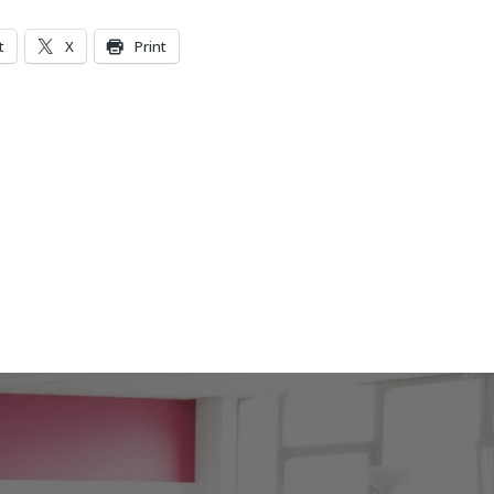
t
X
Print