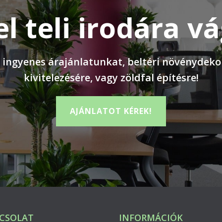
el teli irodára v
 ingyenes árajánlatunkat, beltéri növénydeko
kivitelezésére, vagy zöldfal építésre!
AJÁNLATOT KÉREK!
CSOLAT
INFORMÁCIÓK