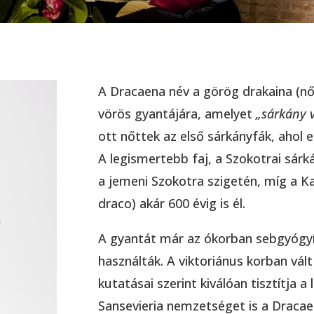
A Dracaena név a görög drakaina (nő
vörös gyantájára, amelyet
„sárkány 
ott nőttek az első sárkányfák, ahol e
A legismertebb faj, a Szokotrai sár
a jemeni Szokotra szigetén, míg a K
draco) akár 600 évig is él.
A gyantát már az ókorban sebgyógyít
használták. A viktoriánus korban vá
kutatásai szerint kiválóan tisztítja 
Sansevieria nemzetséget is a Dracaen