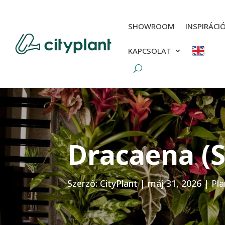
SHOWROOM
INSPIRÁCI
KAPCSOLAT
Dracaena (
Szerző:
CityPlant
|
máj 31, 2026
|
Pl