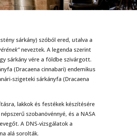
stény sárkány) szóból ered, utalva a
vérének”
neveztek. A legenda szerint
gy sárkány vére a földbe szivárgott.
kányfa (Dracaena cinnabari) endemikus
anári-szigeteki sárkányfa (Dracaena
ásra, lakkok és festékek készítésére
lt népszerű szobanövénnyé, és a NASA
a levegőt. A DNS-vizsgálatok a
a alá sorolták.