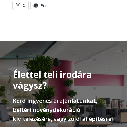
X
Print
Élettel teli irodára
vágysz?
Kérd ingyenes árajánlatunkat,
beltéri növénydekoráció
kivitelezésére, vagy zöldfal építésre!