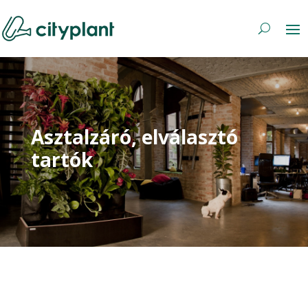
Asztalzáró, elválasztó
tartók