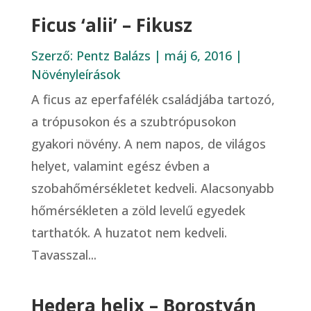
Ficus ‘alii’ – Fikusz
Szerző:
Pentz Balázs
|
máj 6, 2016
|
Növényleírások
A ficus az eperfafélék családjába tartozó,
a trópusokon és a szubtrópusokon
gyakori növény. A nem napos, de világos
helyet, valamint egész évben a
szobahőmérsékletet kedveli. Alacsonyabb
hőmérsékleten a zöld levelű egyedek
tarthatók. A huzatot nem kedveli.
Tavasszal...
Hedera helix – Borostyán