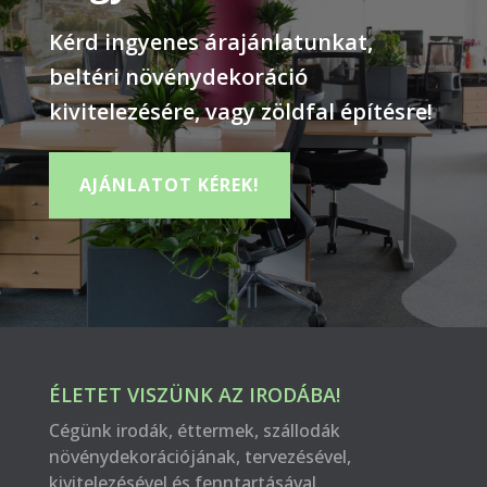
Kérd ingyenes árajánlatunkat,
beltéri növénydekoráció
kivitelezésére, vagy zöldfal építésre!
AJÁNLATOT KÉREK!
ÉLETET VISZÜNK AZ IRODÁBA!
Cégünk irodák, éttermek, szállodák
növénydekorációjának, tervezésével,
kivitelezésével és fenntartásával