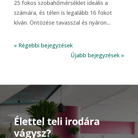
25 fokos szobahőmérséklet ideális a
számára, és télen is legalább 16 fokot
kíván. Öntözése tavasszal és nyáron...
« Régebbi bejegyzések
Újabb bejegyzések »
Élettel teli irodára
vágysz?