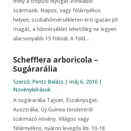
mely a trópusi Nyugat-Afrikából
származik. Napos, vagy félárnyékos
helyen, szobahőmérsékleten érzi igazán jól
magát, a hőmérséklet lehetőleg ne legyen
alacsonyabb 15 foknál. A föld...
Schefflera arboricola –
Sugárarália
Szerző:
Pentz Balázs
|
máj 6, 2016
|
Növényleírások
A sugárarália Tajvan, Északnyugat-
Ausztrália, Új-Guinea területéről
származó növény. Világos vagy
félárnyékos, nyáron levegős kb. 10-18