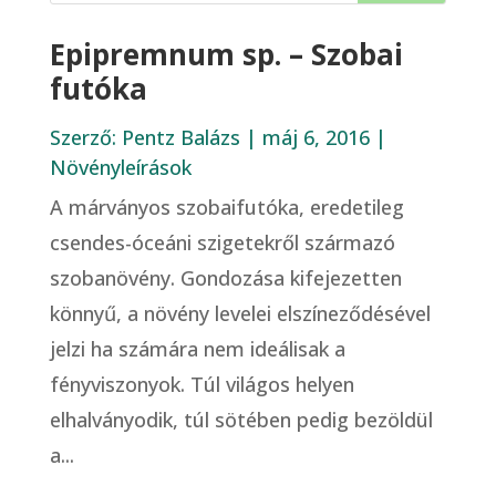
Epipremnum sp. – Szobai
futóka
Szerző:
Pentz Balázs
|
máj 6, 2016
|
Növényleírások
A márványos szobaifutóka, eredetileg
csendes-óceáni szigetekről származó
szobanövény. Gondozása kifejezetten
könnyű, a növény levelei elszíneződésével
jelzi ha számára nem ideálisak a
fényviszonyok. Túl világos helyen
elhalványodik, túl sötében pedig bezöldül
a...