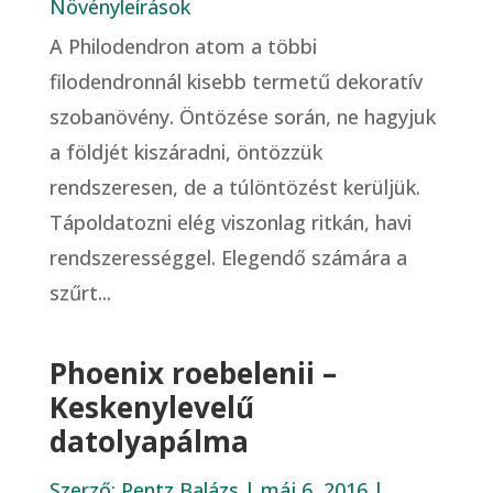
Növényleírások
A Philodendron atom a többi
filodendronnál kisebb termetű dekoratív
szobanövény. Öntözése során, ne hagyjuk
a földjét kiszáradni, öntözzük
rendszeresen, de a túlöntözést kerüljük.
Tápoldatozni elég viszonlag ritkán, havi
rendszerességgel. Elegendő számára a
szűrt...
Phoenix roebelenii –
Keskenylevelű
datolyapálma
Szerző:
Pentz Balázs
|
máj 6, 2016
|